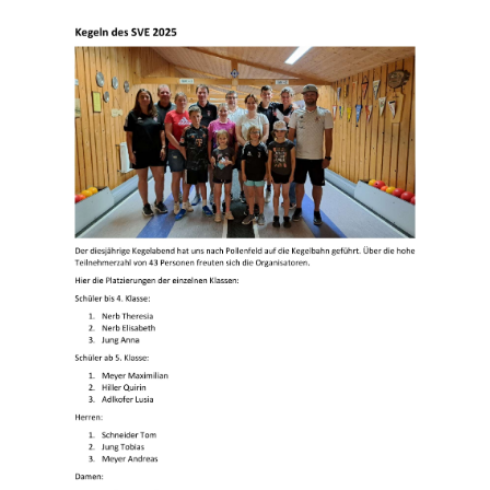
Landfrauen
Rot-Kreuz-Gruppe
Pfarrei / Pfarrbote
Termine / Info
Vereinssatzung SVE (pdf)
Homepage der Jugend DJK Limes 09