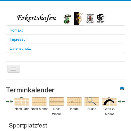
Kontakt
Impressum
Datenschutz
Navigation
an/aus
Startseite
Terminkalender
Limesschützen
Sportverein
Nach Jahr
Nach Monat
Nach
Heute
Suche
Gehe zu
Feuerwehr
Woche
Monat
Landjugend
Sportplatzfest