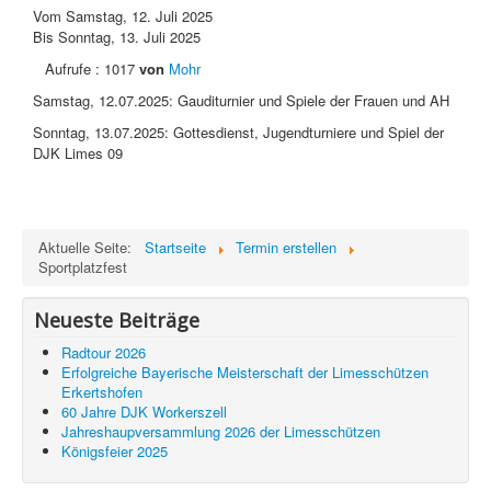
Landfrauen
Vom Samstag, 12. Juli 2025
Bis Sonntag, 13. Juli 2025
Rot-Kreuz-Gruppe
Aufrufe
: 1017
von
Mohr
Pfarrei / Pfarrbote
Samstag, 12.07.2025: Gauditurnier und Spiele der Frauen und AH
Termine / Info
Sonntag, 13.07.2025: Gottesdienst, Jugendturniere und Spiel der
DJK Limes 09
Aktuelle Seite:
Startseite
Termin erstellen
Sportplatzfest
Neueste Beiträge
Radtour 2026
Erfolgreiche Bayerische Meisterschaft der Limesschützen
Erkertshofen
60 Jahre DJK Workerszell
Jahreshaupversammlung 2026 der Limesschützen
Königsfeier 2025