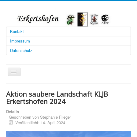
Kontakt
Impressum
Datenschutz
Navigation
an/aus
Startseite
Aktion saubere Landschaft KLJB
Limesschützen
Erkertshofen 2024
Sportverein
Details
Geschrieben von
Stephanie Flieger
Feuerwehr
Veröffentlicht: 14. April 2024
Landjugend