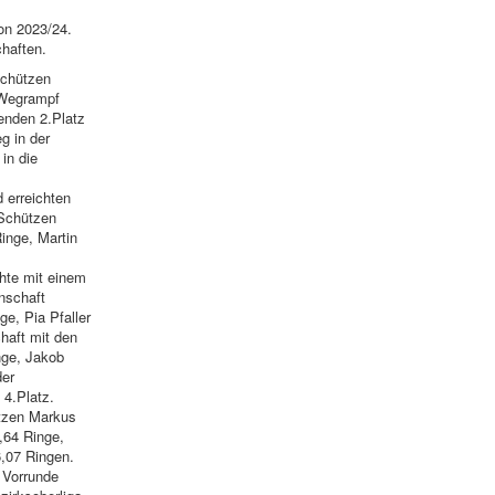
on 2023/24.
haften.
Schützen
 Wegrampf
enden 2.Platz
g in der
in die
 erreichten
 Schützen
inge, Martin
chte mit einem
nschaft
e, Pia Pfaller
haft mit den
nge, Jakob
der
 4.Platz.
ützen Markus
,64 Ringe,
,07 Ringen.
 Vorrunde