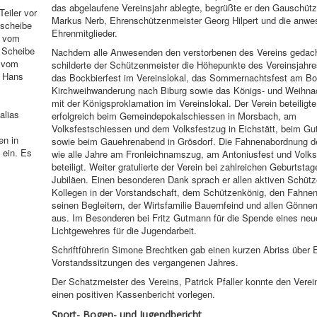
das abgelaufene Vereinsjahr ablegte, begrüßte er den Gauschüt
eiler vor
Markus Nerb, Ehrenschützenmeister Georg Hilpert und die anw
sscheibe
Ehrenmitglieder.
t vom
 Scheibe
Nachdem alle Anwesenden den verstorbenen des Vereins gedach
e vom
schilderte der Schützenmeister die Höhepunkte des Vereinsjahre
, Hans
das Bockbierfest im Vereinslokal, das Sommernachtsfest am Bog
Kirchweihwanderung nach Biburg sowie das Königs- und Weihna
mit der Königsproklamation im Vereinslokal. Der Verein beteiligte
alias
erfolgreich beim Gemeindepokalschiessen in Morsbach, am
Volksfestschiessen und dem Volksfestzug in Eichstätt, beim G
en in
sowie beim Gauehrenabend in Grösdorf. Die Fahnenabordnung d
 ein. Es
wie alle Jahre am Fronleichnamszug, am Antoniusfest und Volks
beteiligt. Weiter gratulierte der Verein bei zahlreichen Geburtsta
Jubiläen. Einen besonderen Dank sprach er allen aktiven Schütz
Kollegen in der Vorstandschaft, dem Schützenkönig, den Fahnen
seinen Begleitern, der Wirtsfamilie Bauernfeind und allen Gönne
aus. Im Besonderen bei Fritz Gutmann für die Spende eines neu
Lichtgewehres für die Jugendarbeit.
Schriftführerin Simone Brechtken gab einen kurzen Abriss über 
Vorstandssitzungen des vergangenen Jahres.
Der Schatzmeister des Vereins, Patrick Pfaller konnte den Verei
einen positiven Kassenbericht vorlegen.
Sport- Bogen- und Jugendbericht