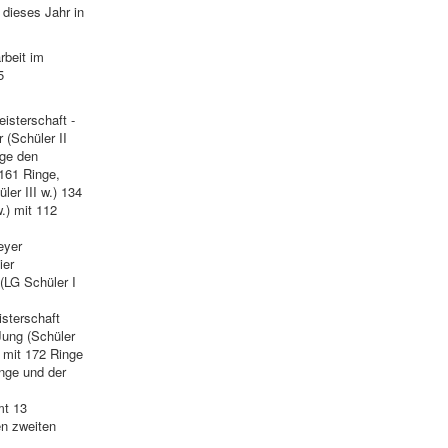
dieses Jahr in
rbeit im
5
isterschaft -
 (Schüler II
nge den
 161 Ringe,
er III w.) 134
.) mit 112
eyer
ier
(LG Schüler I
isterschaft
Jung (Schüler
e mit 172 Ringe
inge und der
mt 13
en zweiten