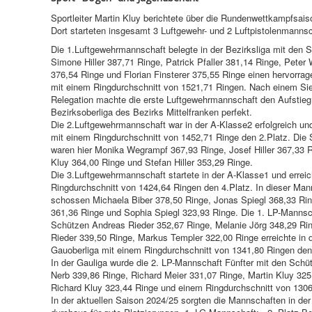
Sportleiter Martin Kluy berichtete über die Rundenwettkampfsais
Dort starteten insgesamt 3 Luftgewehr- und 2 Luftpistolenmannsc
Die 1.Luftgewehrmannschaft belegte in der Bezirksliga mit den 
Simone Hiller 387,71 Ringe, Patrick Pfaller 381,14 Ringe, Peter
376,54 Ringe und Florian Finsterer 375,55 Ringe einen hervorrag
mit einem Ringdurchschnitt von 1521,71 Ringen. Nach einem Sie
Relegation machte die erste Luftgewehrmannschaft den Aufstieg 
Bezirksoberliga des Bezirks Mittelfranken perfekt.
Die 2.Luftgewehrmannschaft war in der A-Klasse2 erfolgreich und
mit einem Ringdurchschnitt von 1452,71 Ringe den 2.Platz. Die
waren hier Monika Wegrampf 367,93 Ringe, Josef Hiller 367,33 R
Kluy 364,00 Ringe und Stefan Hiller 353,29 Ringe.
Die 3.Luftgewehrmannschaft startete in der A-Klasse1 und errei
Ringdurchschnitt von 1424,64 Ringen den 4.Platz. In dieser Man
schossen Michaela Biber 378,50 Ringe, Jonas Spiegl 368,33 Ring
361,36 Ringe und Sophia Spiegl 323,93 Ringe. Die 1. LP-Mannsc
Schützen Andreas Rieder 352,67 Ringe, Melanie Jörg 348,29 Ri
Rieder 339,50 Ringe, Markus Templer 322,00 Ringe erreichte in 
Gauoberliga mit einem Ringdurchschnitt von 1341,80 Ringen den
In der Gauliga wurde die 2. LP-Mannschaft Fünfter mit den Sch
Nerb 339,86 Ringe, Richard Meier 331,07 Ringe, Martin Kluy 325
Richard Kluy 323,44 Ringe und einem Ringdurchschnitt von 1306
In der aktuellen Saison 2024/25 sorgten die Mannschaften in der