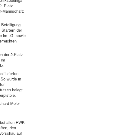
zirksoberliga
2. Platz
en-Mannschaft:
 Beteiligung
 Startern der
te im LG- sowie
erreichten
 der 2.Platz
 im
tz.
lifizierten
 So wurde in
ter
tutzen belegt
erpistole.
chard Meier
 bei allen RWK-
ften, den
 Vorschau auf