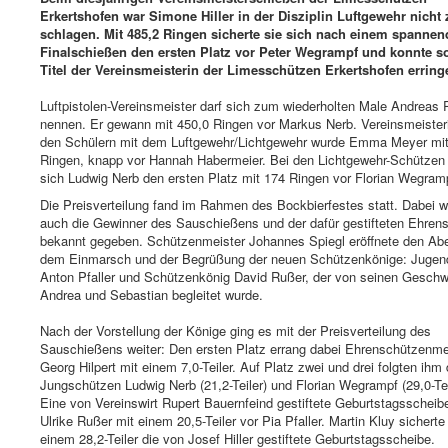
Erkertshofen war Simone Hiller in der Disziplin Luftgewehr nicht 
schlagen. Mit 485,2 Ringen sicherte sie sich nach einem spanne
Finalschießen den ersten Platz vor Peter Wegrampf und konnte s
Titel der Vereinsmeisterin der Limesschützen Erkertshofen erring
Luftpistolen-Vereinsmeister darf sich zum wiederholten Male Andreas 
nennen. Er gewann mit 450,0 Ringen vor Markus Nerb. Vereinsmeisteri
den Schülern mit dem Luftgewehr/Lichtgewehr wurde Emma Meyer mi
Ringen, knapp vor Hannah Habermeier. Bei den Lichtgewehr-Schützen 
sich Ludwig Nerb den ersten Platz mit 174 Ringen vor Florian Wegram
Die Preisverteilung fand im Rahmen des Bockbierfestes statt. Dabei 
auch die Gewinner des Sauschießens und der dafür gestifteten Ehren
bekannt gegeben. Schützenmeister Johannes Spiegl eröffnete den Ab
dem Einmarsch und der Begrüßung der neuen Schützenkönige: Jugen
Anton Pfaller und Schützenkönig David Rußer, der von seinen Geschw
Andrea und Sebastian begleitet wurde.
Nach der Vorstellung der Könige ging es mit der Preisverteilung des
Sauschießens weiter: Den ersten Platz errang dabei Ehrenschützenme
Georg Hilpert mit einem 7,0-Teiler. Auf Platz zwei und drei folgten ihm 
Jungschützen Ludwig Nerb (21,2-Teiler) und Florian Wegrampf (29,0-Tei
Eine von Vereinswirt Rupert Bauernfeind gestiftete Geburtstagsschei
Ulrike Rußer mit einem 20,5-Teiler vor Pia Pfaller. Martin Kluy sicherte
einem 28,2-Teiler die von Josef Hiller gestiftete Geburtstagsscheibe.