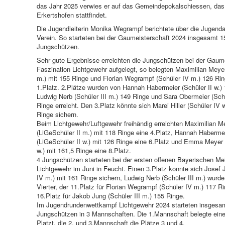
das Jahr 2025 verwies er auf das Gemeindepokalschiessen, das 
Erkertshofen stattfindet.
Die Jugendleiterin Monika Wegrampf berichtete über die Jugenda
Verein. So starteten bei der Gaumeisterschaft 2024 insgesamt 1
Jungschützen.
Sehr gute Ergebnisse erreichten die Jungschützen bei der Gaume
Faszination Lichtgewehr aufgelegt, so belegten Maximilian Meyer
m.) mit 155 Ringe und Florian Wegrampf (Schüler IV m.) 126 Ri
1.Platz. 2.Plätze wurden von Hannah Habermeier (Schüler II w.)
Ludwig Nerb (Schüler III m.) 149 Ringe und Sara Obermeier (Schül
Ringe erreicht. Den 3.Platz könnte sich Marei Hiller (Schüler IV w
Ringe sichern.
Beim Lichtgewehr/Luftgewehr freihändig erreichten Maximilian M
(LiGeSchüler II m.) mit 118 Ringe eine 4.Platz, Hannah Haberme
(LiGeSchüler II w.) mit 126 Ringe eine 6.Platz und Emma Meyer 
w.) mit 161,5 Ringe eine 8.Platz.
4 Jungschützen starteten bei der ersten offenen Bayerischen Me
Lichtgewehr im Juni in Feucht. Einen 3.Platz konnte sich Josef 
IV m.) mit 161 Ringe sichern, Ludwig Nerb (Schüler III m.) wurd
Vierter, der 11.Platz für Florian Wegrampf (Schüler IV m.) 117 R
16.Platz für Jakob Jung (Schüler III m.) 155 Ringe.
Im Jugendrundenwettkampf Lichtgewehr 2024 starteten insgesa
Jungschützen in 3 Mannschaften. Die 1.Mannschaft belegte ein
Platzt, die 2. und 3.Mannschaft die Plätze 3 und 4.