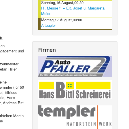
Sonntag,16.August,09:30
-
Hl. Messe f. + Elt. Josef u. Margareta
Meier
Montag,17.August,00:00
Altpapier
h.
zen
Firmen
Engagement und
zenmeister
fan Hiller
 eine
emmler (für 50
r, Elfriede
rle, Hans-
, Andreas Bittl
hielten Martin
ne