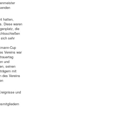
zenmeister
esenden
t hatten,
s. Diese waren
enplatz, die
chtsschießen
 sich sehr
utmann-Cup
es Vereins war
trauertag
gen und
en, seinen
trägern mit
rn des Vereins
en
Ereignisse und
nsmitgliedern