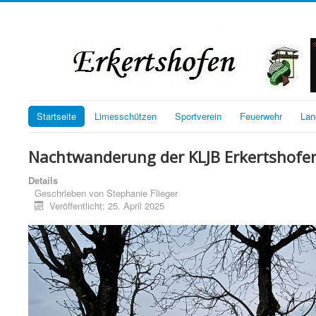
Startseite
Limesschützen
Sportverein
Feuerwehr
Lan
Nachtwanderung der KLJB Erkertshofe
Details
Geschrieben von
Stephanie Flieger
Veröffentlicht: 25. April 2025