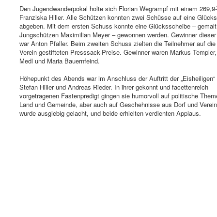
Den Jugendwanderpokal holte sich Florian Wegrampf mit einem 269,9-T
Franziska Hiller. Alle Schützen konnten zwei Schüsse auf eine Glück
abgeben. Mit dem ersten Schuss konnte eine Glücksscheibe – gemal
Jungschützen Maximilian Meyer – gewonnen werden. Gewinner dieser
war Anton Pfaller. Beim zweiten Schuss zielten die Teilnehmer auf di
Verein gestifteten Presssack-Preise. Gewinner waren Markus Templer
Medl und Maria Bauernfeind.
Höhepunkt des Abends war im Anschluss der Auftritt der „Eisheiligen“ 
Stefan Hiller und Andreas Rieder. In ihrer gekonnt und facettenreich
vorgetragenen Fastenpredigt gingen sie humorvoll auf politische Them
Land und Gemeinde, aber auch auf Geschehnisse aus Dorf und Verein
wurde ausgiebig gelacht, und beide erhielten verdienten Applaus.