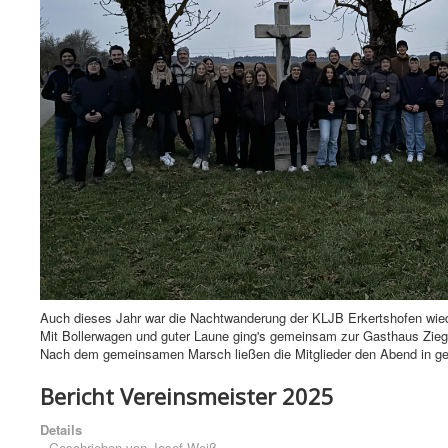
Auch dieses Jahr war die Nachtwanderung der KLJB Erkertshofen wieder
Mit Bollerwagen und guter Laune ging's gemeinsam zur Gasthaus Zieg
Nach dem gemeinsamen Marsch ließen die Mitglieder den Abend in ge
Bericht Vereinsmeister 2025
Details
Geschrieben von
Josef Weiß