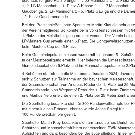
durchaus für gute Platzierungen. 1. LG-Mannschaft: - 2. Platz Be
1, 2. LG-Mannschaft: - 1. Platz A-Klasse 2, 1. LP-Mannschaft: - 
Gauoberliga, 2. LP-Mannschaft: - 5. Platz Gauliga und die Dam
- 2. Platz Gaudamenrunde.
Bei den Preisschießen lobte Sportleiter Martin Kluy die sehr gute
der Vereinsmitglieder. So konnte beim Volksfestschiessen mit 94
1.Platz in der Meistbeteiligung erreicht werden. Der Verein beleg
LP-Masters Cup jeweils einen 6.Platz. Die Lichtgewehrschützen 
beim Masters Cup den 5.Platz.
Beim Gemeindepokalschiessen wurde mit insgesamt 51 Schützen
in der Meistbeteiligung erreicht. Hier belegten die Limesschützen
Gemeindepokal den 5.Platz und im Mannschaftspokal eine 2.Pla
4 Schützen starteten in die Meisterschaftssaison 2024, davon qua
sich 2 Schützen zur Teilnahme an der bayrischen Meisterschaft.
der Gaumeisterschaft von Andreas Rieder der 1. Platz bei 25 Me
Standardpistole, von Wegrampf Peter der 1. Platz beim Zimmers
und Markus Nerb erreichte einen 2. Platz bei 25 Meter Zentralfeu
Die Sportleitung bedankte sich für 300 Rundenwettkämpfe bei Ri
mit einem kleinen Präsent, ebenso wurde Jonas Spiegl für
100.Rundenwettkämpfe geehrt.
Sportleiter Martin Kluy bedankte sich am Ende seines Berichtes
Schützen und Mannschaftsführern der einzelnen RWK-Mannscha
Aufsichten und ganz besonders bei der Jugendleitung. In seiner