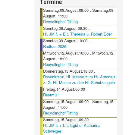
Termine
Samstag,08.August,09:00
Samstag,08.
-
August, 11:00
Recyclinghof Titting
Sonntag,09.August,09:30
-
Hl. JM f. + Elt. Theresia u. Robert Eder
Sonntag,09.August,10:00
-
Radtour 2026
Mittwoch,12.August,16:00
Mittwoch,12.
-
August, 18:00
Recyclinghof Titting
Donnerstag,13.August,18:30
-
Rosenkranz, Hl. Messe zum Hl. Antonius;
z. G. Hl. Messe zu den Hl. Schutzengeln
Freitag,14.August,00:00
Restmüll
Samstag,15.August,09:00
Samstag,15.
-
August, 11:00
Recyclinghof Titting
Samstag,15.August,09:30
-
Hl. JM f. + Elt. Egid u. Katharina
Schweiger