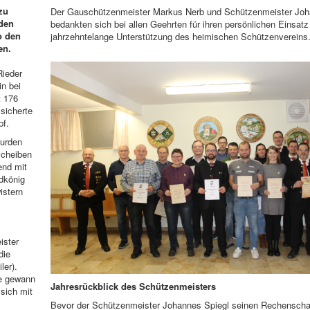
zu
Der Gauschützenmeister Markus Nerb und Schützenmeister Joh
nden
bedankten sich bei allen Geehrten für ihren persönlichen Einsatz
o den
jahrzehntelange Unterstützung des heimischen Schützenvereins
en.
Rieder
n bei
t 176
sicherte
pf.
wurden
scheiben
end mit
dkönig
istern
ister
die
ler).
be gewann
Jahresrückblick des Schützenmeisters
 sich mit
Bevor der Schützenmeister Johannes Spiegl seinen Rechenschaft