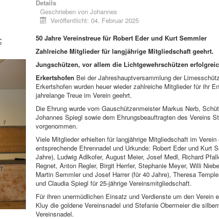
Details
Geschrieben von
Johannes
Veröffentlicht: 04. Februar 2025
50 Jahre Vereinstreue für Robert Eder und Kurt Semmler
:
Zahlreiche Mitglieder für langjährige Mitgliedschaft geehrt.
Jungschützen, vor allem die Lichtgewehrschützen erfolgreic
Erkertshofen
Bei der Jahreshauptversammlung der Limesschüt
Erkertshofen wurden heuer wieder zahlreiche Mitglieder für ihr 
jahrelange Treue im Verein geehrt.
Die Ehrung wurde vom Gauschützenmeister Markus Nerb, Schüt
Johannes Spiegl sowie dem Ehrungsbeauftragten des Vereins Ste
vorgenommen.
Viele Mitglieder erhielten für langjährige Mitgliedschaft im Verein
entsprechende Ehrennadel und Urkunde: Robert Eder und Kurt S
Jahre), Ludwig Adlkofer, August Meier, Josef Medl, Richard Pfalle
Regnet, Anton Regler, Birgit Herrler, Stephanie Meyer, Willi Niebe
Martin Semmler und Josef Harrer (für 40 Jahre), Theresa Templer
und Claudia Spiegl für 25-jährige Vereinsmitgliedschaft.
Für ihren unermüdlichen Einsatz und Verdienste um den Verein er
Kluy die goldene Vereinsnadel und Stefanie Obermeier die silber
Vereinsnadel.